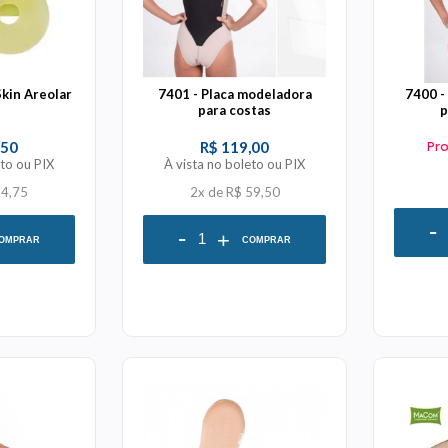
kin Areolar
7401 - Placa modeladora
7400 -
para costas
p
,50
R$ 119,00
Pr
eto ou PIX
À vista no boleto ou PIX
64,75
2x
de
R$ 59,50
-
-
+
OMPRAR
COMPRAR