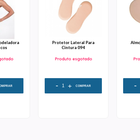
Modeladora
Protetor Lateral Para
Almo
ncos
Cintura 094
gotado
Produto esgotado
Pr
-
-
+
OMPRAR
COMPRAR