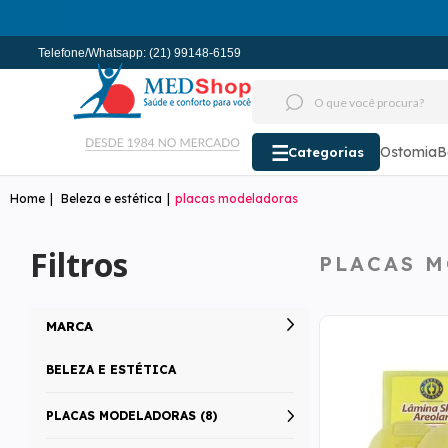
Telefone/Whatsapp: (21) 99148-6159
Ostomia
B
Categorias
Beleza e estética
placas modeladoras
Filtros
PLACAS 
MARCA
BELEZA E ESTÉTICA
PLACAS MODELADORAS (8)