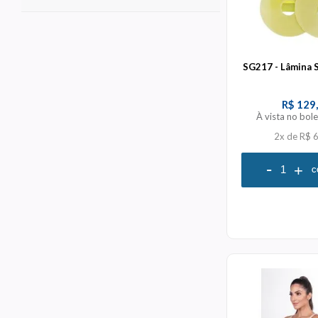
SG217 - Lâmina S
R$ 129
À vista no bol
2x
de
R$ 
-
+
C