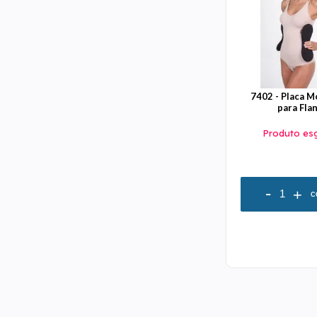
7402 - Placa 
para Fla
Produto es
-
+
C