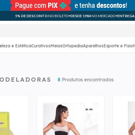
5% DE DESCONTO
NO BOLETO
DESDE 1984
NO MERCADO
ENTREGA
eleza e Estética
Curativos
Meias
Ortopedia
Aparelhos
Esporte e Fisio
MODELADORAS
8
Produtos encontrados