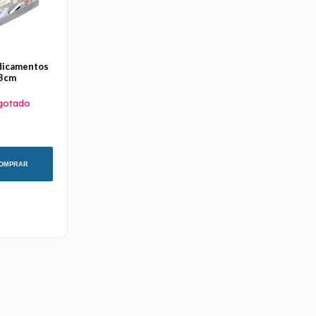
dicamentos
3cm
gotado
OMPRAR