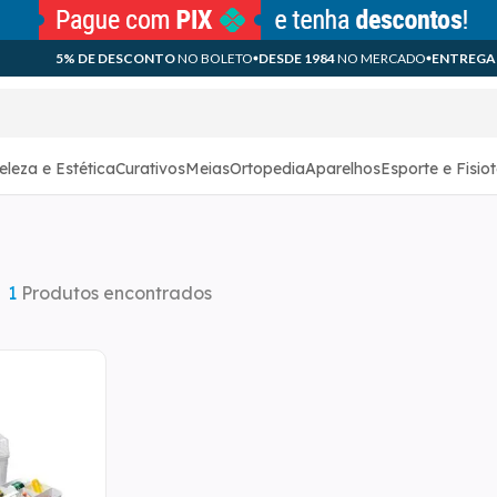
5% DE DESCONTO
NO BOLETO
DESDE 1984
NO MERCADO
ENTREGA
eleza e Estética
Curativos
Meias
Ortopedia
Aparelhos
Esporte e Fisio
1
Produtos encontrados