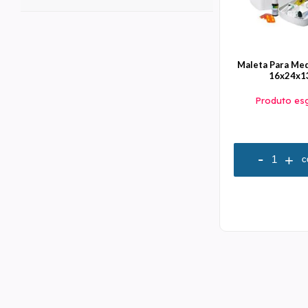
Maleta Para Me
16x24x1
Produto es
-
+
C