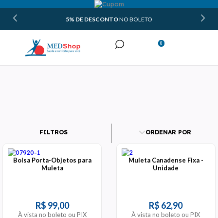
5% DE DESCONTO
NO BOLETO
0
Minha Conta
Meus Pedidos
FILTROS
ORDENAR POR
Bolsa Porta-Objetos para
Muleta Canadense Fixa -
Muleta
Unidade
R$ 99,00
R$ 62,90
À vista no boleto ou PIX
À vista no boleto ou PIX