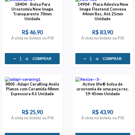
18404 - Bolsa Para
14904 - Placa Adesiva New
Urostomia New Image
Image Flextend Convexa
Transparente 70mm
44mm Rec. Até 25mm
Unidade
Unidade
R$ 46,90
R$ 83,90
À vista no boleto ou PIX
À vista no boleto ou PIX
-
-
+
+
COMPRAR
COMPRAR
8805 -Adapt CeraRing Anéis
Active life® bolsa de
Planos com Ceramida 48mm
urostomia de uma peça rec.
Espessura 4.5 Unidade
19-45mm Unidade
R$ 25,90
R$ 43,90
À vista no boleto ou PIX
À vista no boleto ou PIX