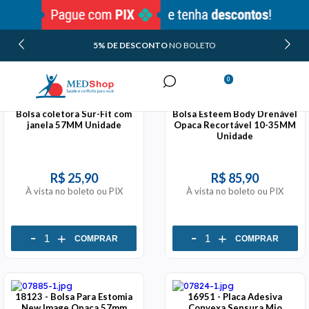
5% DE DESCONTO
NO BOLETO
FILTROS
ORDENAR POR
0
Minha Conta
Bolsa coletora Sur-Fit com
Bolsa Esteem Body Drenável
Meus Pedidos
janela 57MM Unidade
Opaca Recortável 10-35MM
Unidade
R$ 25,90
R$ 85,90
À vista no boleto ou PIX
À vista no boleto ou PIX
-
-
+
+
COMPRAR
COMPRAR
18123 - Bolsa Para Estomia
16951 - Placa Adesiva
New Image Opaca 57mm
Convexa Sensura Mio