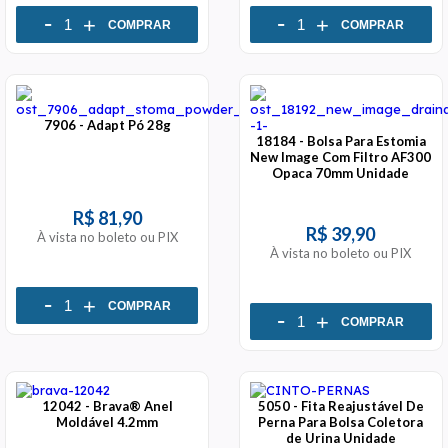
-
-
+
+
COMPRAR
COMPRAR
7906 - Adapt Pó 28g
18184 - Bolsa Para Estomia
New Image Com Filtro AF300
Opaca 70mm Unidade
R$ 81,90
R$ 39,90
À vista no boleto ou PIX
À vista no boleto ou PIX
-
+
COMPRAR
-
+
COMPRAR
12042 - Brava® Anel
5050 - Fita Reajustável De
Moldável 4.2mm
Perna Para Bolsa Coletora
de Urina Unidade