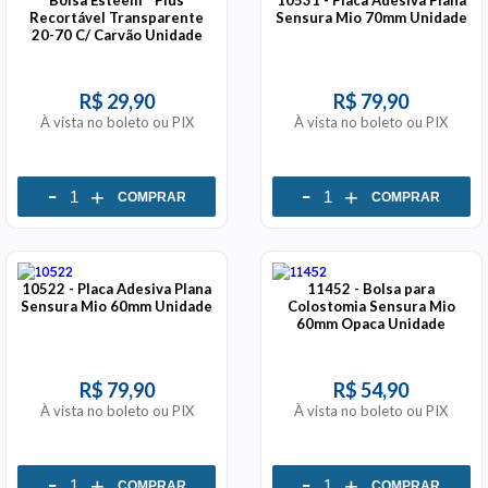
Bolsa Esteem™ Plus
10531 - Placa Adesiva Plana
Recortável Transparente
Sensura Mio 70mm Unidade
20-70 C/ Carvão Unidade
R$ 29,90
R$ 79,90
À vista no boleto ou PIX
À vista no boleto ou PIX
-
-
+
+
COMPRAR
COMPRAR
10522 - Placa Adesiva Plana
11452 - Bolsa para
Sensura Mio 60mm Unidade
Colostomia Sensura Mio
60mm Opaca Unidade
R$ 79,90
R$ 54,90
À vista no boleto ou PIX
À vista no boleto ou PIX
-
-
+
+
COMPRAR
COMPRAR