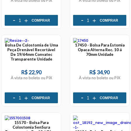
À vista no boleto ou PIX
À vista no boleto ou PIX
-
-
+
+
COMPRAR
COMPRAR
Bolsa De Colostomia de Uma
17450 - Bolsa Para Estomia
Peça Drenável Recortável
Opaca Alterna Rec. 10 á
De 19/64mm Convatec
70mm Unidade
Transparente Unidade
R$ 22,90
R$ 34,90
À vista no boleto ou PIX
À vista no boleto ou PIX
-
-
+
+
COMPRAR
COMPRAR
15570 - Bolsa Para
Colostomia SenSura