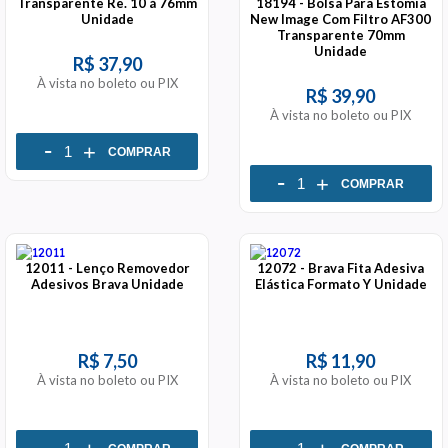
Transparente Re. 10 á 76mm
18194 - Bolsa Para Estomia
Unidade
New Image Com Filtro AF300
Transparente 70mm
Unidade
R$ 37,90
À vista no boleto ou PIX
R$ 39,90
À vista no boleto ou PIX
-
+
COMPRAR
-
+
COMPRAR
12011 - Lenço Removedor
12072 - Brava Fita Adesiva
Adesivos Brava Unidade
Elástica Formato Y Unidade
R$ 7,50
R$ 11,90
À vista no boleto ou PIX
À vista no boleto ou PIX
-
-