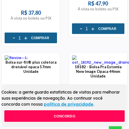
R$ 47,90
À vista no boleto ou PIX
R$ 37,80
À vista no boleto ou PIX
-
+
COMPRAR
-
+
COMPRAR
Bolsa sur-fit® plus coletora
drenável opaca 57mm
18182 - Bolsa Pra Estomia
Unidade
New Image Opaca 44mm
Unidade
R$ 27,90
Cookies: a gente guarda estatísticas de visitas para melhorar
R$ 38,90
À vista no boleto ou PIX
suas experiências de navegação. Ao continuar você
À vista no boleto ou PIX
concorda com nossa
política de privacidade
.
-
+
COMPRAR
CONCORDO
-
+
COMPRAR