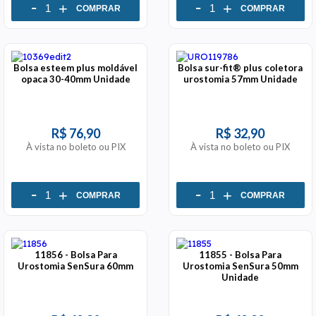
-
-
+
+
COMPRAR
COMPRAR
Bolsa esteem plus moldável
Bolsa sur-fit® plus coletora
opaca 30-40mm Unidade
urostomia 57mm Unidade
R$ 76,90
R$ 32,90
À vista no boleto ou PIX
À vista no boleto ou PIX
-
-
+
+
COMPRAR
COMPRAR
11856 - Bolsa Para
11855 - Bolsa Para
Urostomia SenSura 60mm
Urostomia SenSura 50mm
Unidade