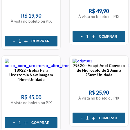
bolsa 70mm, sistema de
duas peças, bolsa hosp
R$ 49,90
R$ 19,90
À vista no boleto ou PIX
À vista no boleto ou PIX
-
+
COMPRAR
-
+
COMPRAR
79520 - Adapt Anel Convexo
18922 - Bolsa Para
de Hidrocoloide 20mm á
Urostomia New Imagem
25mm Unidade
44mm Unidade
R$ 25,90
R$ 45,00
À vista no boleto ou PIX
À vista no boleto ou PIX
-
+
COMPRAR
-
+
COMPRAR