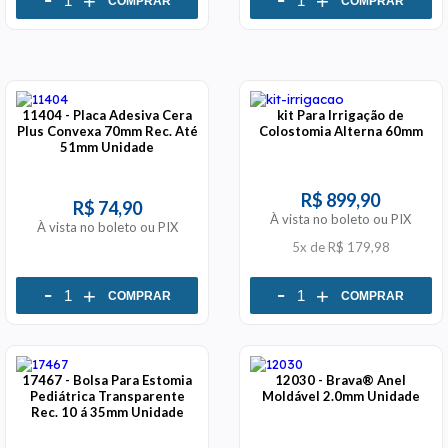
+
+
COMPRAR
COMPRAR
11404 - Placa Adesiva Cera
kit Para Irrigação de
Plus Convexa 70mm Rec. Até
Colostomia Alterna 60mm
51mm Unidade
R$ 899,90
R$ 74,90
À vista no boleto ou PIX
À vista no boleto ou PIX
5x
de
R$ 179,98
-
-
+
+
COMPRAR
COMPRAR
17467 - Bolsa Para Estomia
12030 - Brava® Anel
Pediátrica Transparente
Moldável 2.0mm Unidade
Rec. 10 á 35mm Unidade