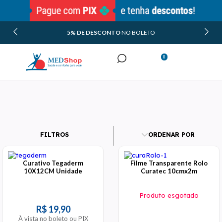
5% DE DESCONTO
NO BOLETO
0
Minha Conta
Meus Pedidos
FILTROS
ORDENAR POR
Curativo Tegaderm
Filme Transparente Rolo
10X12CM Unidade
Curatec 10cmx2m
Produto esgotado
R$ 19,90
À vista no boleto ou PIX