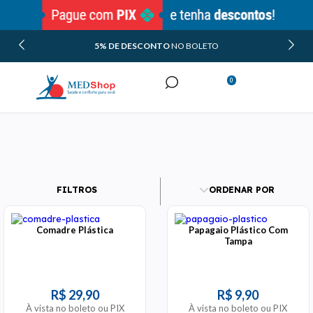
5% DE DESCONTO
NO BOLETO
0
Minha Conta
Meus Pedidos
FILTROS
ORDENAR POR
Comadre Plástica
Papagaio Plástico Com
Tampa
R$ 29,90
R$ 9,90
À vista no boleto ou PIX
À vista no boleto ou PIX