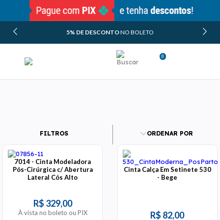
5% DE DESCONTO
NO BOLETO
0
Minha Conta
Meus Pedidos
FILTROS
ORDENAR POR
7014 - Cinta Modeladora
Pós-Cirúrgica c/ Abertura
Cinta Calça Em Setinete 530
Lateral Cós Alto
- Bege
R$ 329,00
À vista no boleto ou PIX
R$ 82,00