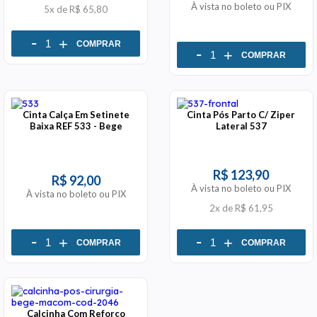
À vista no boleto ou PIX
5x
de
R$ 65,80
-
+
COMPRAR
-
+
COMPRAR
Cinta Calça Em Setinete
Cinta Pós Parto C/ Ziper
Baixa REF 533 - Bege
Lateral 537
R$ 123,90
R$ 92,00
À vista no boleto ou PIX
À vista no boleto ou PIX
2x
de
R$ 61,95
-
-
+
+
COMPRAR
COMPRAR
Calcinha Com Reforço