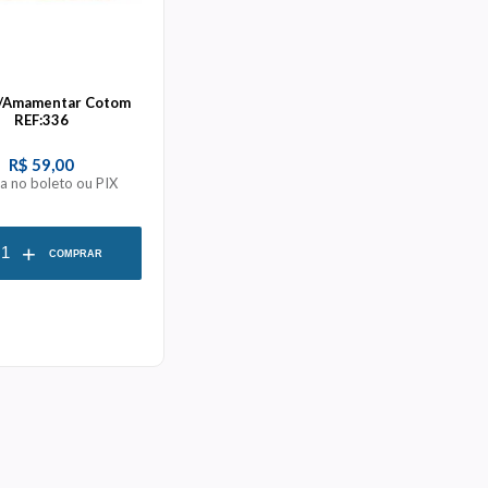
P/Amamentar Cotom
REF:336
R$ 59,00
ta no boleto ou PIX
+
COMPRAR