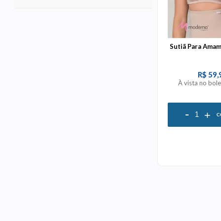
Sutiã Para Ama
R$ 59,
À vista no bol
-
+
C