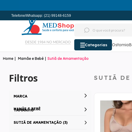
Telefone/Whatsapp: (21) 99148-6159
Ostomia
B
Categorias
Mamãe e Bebê
Sutiã de Amamentação
Filtros
SUTIÃ D
MARCA
MAMÃE E BEBÊ
TAMANHO
SUTIÃ DE AMAMENTAÇÃO (3)