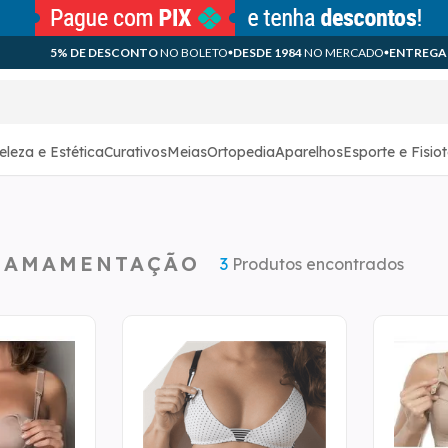
5% DE DESCONTO
NO BOLETO
DESDE 1984
NO MERCADO
ENTREGA
eleza e Estética
Curativos
Meias
Ortopedia
Aparelhos
Esporte e Fisio
E AMAMENTAÇÃO
3
Produtos encontrados