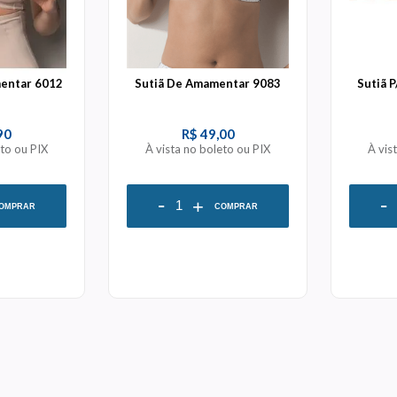
mentar 6012
Sutiã De Amamentar 9083
Sutiã 
90
R$ 49,00
eto ou PIX
À vista no boleto ou PIX
À vis
-
-
+
OMPRAR
COMPRAR