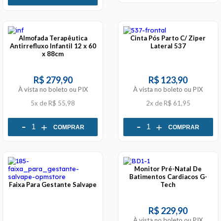
Almofada Terapêutica
Cinta Pós Parto C/ Ziper
Antirrefluxo Infantil 12 x 60
Lateral 537
x 88cm
R$ 279,90
R$ 123,90
À vista no boleto ou PIX
À vista no boleto ou PIX
5x
de
R$ 55,98
2x
de
R$ 61,95
-
-
+
+
COMPRAR
COMPRAR
Monitor Pré-Natal De
Batimentos Cardiacos G-
Faixa Para Gestante Salvape
Tech
R$ 229,90
À vista no boleto ou PIX