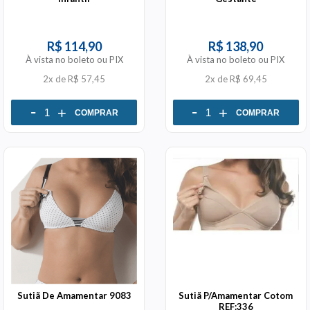
R$ 114,90
R$ 138,90
À vista no boleto ou PIX
À vista no boleto ou PIX
2x
de
R$ 57,45
2x
de
R$ 69,45
-
-
+
+
COMPRAR
COMPRAR
Sutiã De Amamentar 9083
Sutiã P/Amamentar Cotom
REF:336