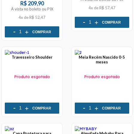
R$ 209,90
4x
de
R$ 57,47
À vista no boleto ou PIX
4x
de
R$ 52,47
-
+
COMPRAR
-
+
COMPRAR
Travesseiro Shoulder
Meia Recém Nascido 0-5
meses
Produto esgotado
Produto esgotado
-
-
+
+
COMPRAR
COMPRAR
Capa Protetora para
Almofada Mybaby Para