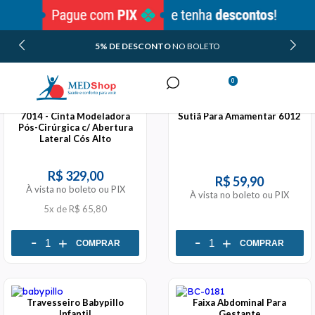
5% DE DESCONTO
NO BOLETO
FILTROS
ORDENAR POR
0
Minha Conta
7014 - Cinta Modeladora
Sutiã Para Amamentar 6012
Meus Pedidos
Pós-Cirúrgica c/ Abertura
Lateral Cós Alto
R$ 329,00
R$ 59,90
À vista no boleto ou PIX
À vista no boleto ou PIX
5x
de
R$ 65,80
-
-
+
+
COMPRAR
COMPRAR
Travesseiro Babypillo
Faixa Abdominal Para
Infantil
Gestante