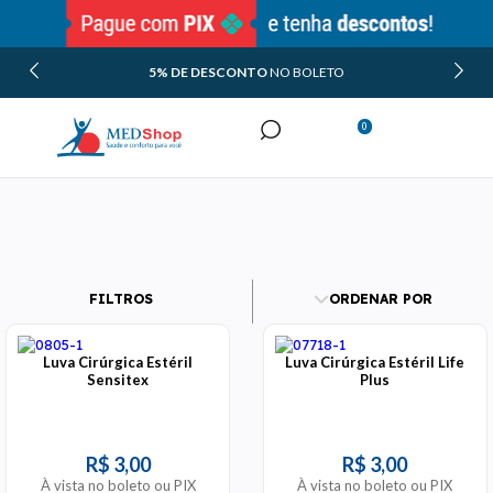
5% DE DESCONTO
NO BOLETO
0
Minha Conta
Meus Pedidos
FILTROS
ORDENAR POR
Luva Cirúrgica Estéril
Luva Cirúrgica Estéril Life
Sensitex
Plus
R$ 3,00
R$ 3,00
À vista no boleto ou PIX
À vista no boleto ou PIX