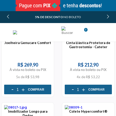
5% DE DESCONTO
NO BOLETO
FILTROS
ORDENAR POR
0
Minha Conta
Joelheira Genucare Comfort
Cinta Elástica Protetora de
Meus Pedidos
Gastrostomia - Cateter
R$ 269,90
R$ 212,90
À vista no boleto ou PIX
À vista no boleto ou PIX
5x
de
R$ 53,98
4x
de
R$ 53,22
-
-
+
+
COMPRAR
COMPRAR
Imobilizador Longo para
Colete Hypercomfort®
Dedos