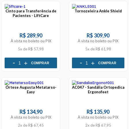
Cinto para Transferência de
Tornozeleira Ankle Shield
Pacientes - LiftCare
R$ 289,90
R$ 309,90
À vista no boleto ou PIX
À vista no boleto ou PIX
5x
de
R$ 57,98
5x
de
R$ 61,98
-
-
+
+
COMPRAR
COMPRAR
Órtese Augusta Metatarso-
AC047 - Sandália Ortopedica
Easy
Ergonofeet
R$ 134,90
R$ 135,90
À vista no boleto ou PIX
À vista no boleto ou PIX
2x
de
R$ 67,45
2x
de
R$ 67,95