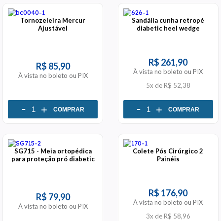
Tornozeleira Mercur
Sandália cunha retropé
Ajustável
diabetic heel wedge
R$ 261,90
R$ 85,90
À vista no boleto ou PIX
À vista no boleto ou PIX
5x
de
R$ 52,38
-
-
+
+
COMPRAR
COMPRAR
SG715 - Meia ortopédica
Colete Pós Cirúrgico 2
para proteção pró diabetic
Painéis
R$ 176,90
R$ 79,90
À vista no boleto ou PIX
À vista no boleto ou PIX
3x
de
R$ 58,96