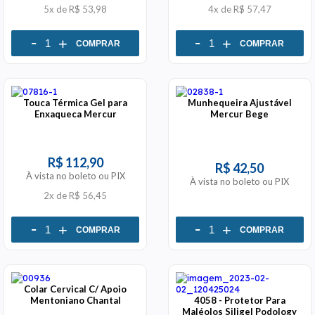
5x
de
R$ 53,98
4x
de
R$ 57,47
-
-
+
+
COMPRAR
COMPRAR
Touca Térmica Gel para
Munhequeira Ajustável
Enxaqueca Mercur
Mercur Bege
R$ 112,90
R$ 42,50
À vista no boleto ou PIX
À vista no boleto ou PIX
2x
de
R$ 56,45
-
-
+
+
COMPRAR
COMPRAR
Colar Cervical C/ Apoio
Mentoniano Chantal
4058 - Protetor Para
Maléolos Siligel Podology