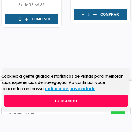
3x
de
R$ 66,33
-
+
COMPRAR
-
+
COMPRAR
Cookies: a gente guarda estatísticas de visitas para melhorar
suas experiências de navegação. Ao continuar você
concorda com nossa
política de privacidade
.
Cadastre-se na nossa newsletter
e receba
descontos especiais e ofertas exclusivas!
CONCORDO