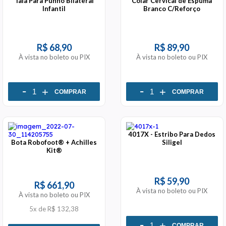
Tala Para Punho Bilateral
Colar Cervical de Espuma
Infantil
Branco C/Reforço
R$ 68,90
R$ 89,90
À vista no boleto ou PIX
À vista no boleto ou PIX
-
-
+
+
COMPRAR
COMPRAR
4017X - Estribo Para Dedos
Bota Robofoot® + Achilles
Siligel
Kit®
R$ 59,90
R$ 661,90
À vista no boleto ou PIX
À vista no boleto ou PIX
5x
de
R$ 132,38
-
+
COMPRAR