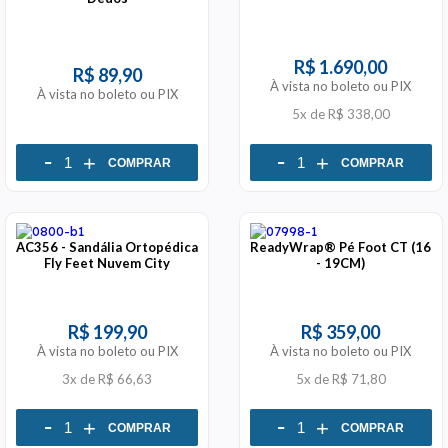
R$ 1.690,00
R$ 89,90
À vista no boleto ou PIX
À vista no boleto ou PIX
5x
de
R$ 338,00
-
-
+
+
COMPRAR
COMPRAR
AC356 - Sandália Ortopédica
ReadyWrap® Pé Foot CT (16
Fly Feet Nuvem City
- 19CM)
R$ 199,90
R$ 359,00
À vista no boleto ou PIX
À vista no boleto ou PIX
3x
de
R$ 66,63
5x
de
R$ 71,80
-
-
+
+
COMPRAR
COMPRAR