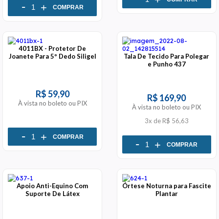
-
+
COMPRAR
4011BX - Protetor De
Joanete Para 5º Dedo Siligel
Tala De Tecido Para Polegar
e Punho 437
R$ 59,90
R$ 169,90
À vista no boleto ou PIX
À vista no boleto ou PIX
3x
de
R$ 56,63
-
+
COMPRAR
-
+
COMPRAR
Apoio Anti-Equino Com
Órtese Noturna para Fascite
Suporte De Látex
Plantar