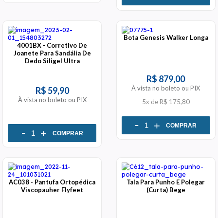
Bota Genesis Walker Longa
4001BX - Corretivo De
Joanete Para Sandália De
Dedo Siligel Ultra
R$ 879,00
À vista no boleto ou PIX
R$ 59,90
À vista no boleto ou PIX
5x
de
R$ 175,80
-
+
COMPRAR
-
+
COMPRAR
AC038 - Pantufa Ortopédica
Tala Para Punho E Polegar
Viscopauher Flyfeet
(Curta) Bege