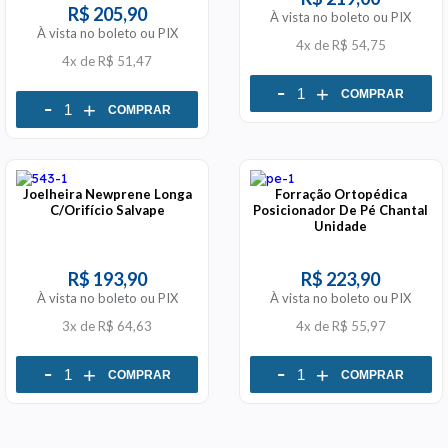
R$ 205,90
À vista no boleto ou PIX
À vista no boleto ou PIX
4x
de
R$ 54,75
4x
de
R$ 51,47
-
+
COMPRAR
-
+
COMPRAR
Joelheira Newprene Longa
Forração Ortopédica
C/Orifício Salvape
Posicionador De Pé Chantal
Unidade
R$ 193,90
R$ 223,90
À vista no boleto ou PIX
À vista no boleto ou PIX
3x
de
R$ 64,63
4x
de
R$ 55,97
-
-
+
+
COMPRAR
COMPRAR