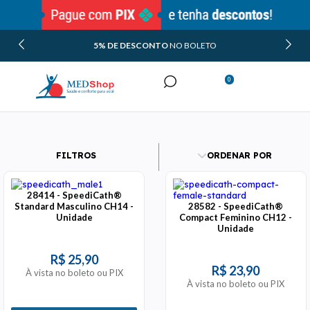
5% DE DESCONTO
NO BOLETO
0
Minha Conta
Meus Pedidos
FILTROS
ORDENAR POR
28414 - SpeediCath®
Standard Masculino CH14 -
28582 - SpeediCath®
Unidade
Compact Feminino CH12 -
Unidade
R$ 25,90
R$ 23,90
À vista no boleto ou PIX
À vista no boleto ou PIX