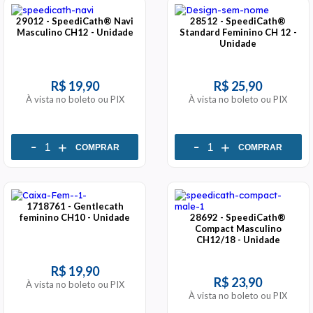
29012 - SpeediCath® Navi
28512 - SpeediCath®
Masculino CH12 - Unidade
Standard Feminino CH 12 -
Unidade
R$ 19,90
R$ 25,90
À vista no boleto ou PIX
À vista no boleto ou PIX
-
-
+
+
COMPRAR
COMPRAR
1718761 - Gentlecath
feminino CH10 - Unidade
28692 - SpeediCath®
Compact Masculino
CH12/18 - Unidade
R$ 19,90
R$ 23,90
À vista no boleto ou PIX
À vista no boleto ou PIX