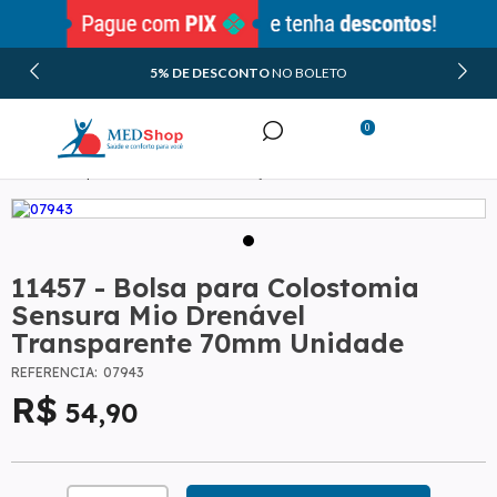
5% DE DESCONTO
NO BOLETO
0
Ostomia
Bolsas de Colostomia 2 Peças
Minha Conta
Bolsas Transparentes de Colostomia 2 Peças
Meus Pedidos
11457 - Bolsa para Colostomia
Sensura Mio Drenável
Transparente 70mm Unidade
REFERÊNCIA:
07943
54
,90