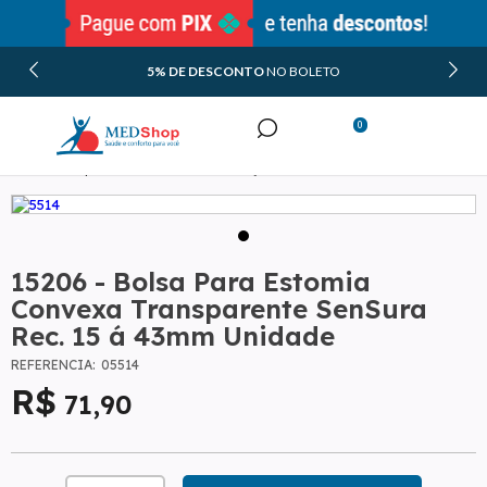
5% DE DESCONTO
NO BOLETO
0
Ostomia
Bolsas de Colostomia 1 Peça
Minha Conta
Bolsas Transparentes de Colostomia 1 Peça
Meus Pedidos
15206 - Bolsa Para Estomia
Convexa Transparente SenSura
Rec. 15 á 43mm Unidade
REFERÊNCIA:
05514
71
,90