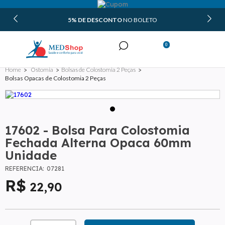
5% DE DESCONTO
NO BOLETO
0
Minha Conta
Ostomia
Bolsas de Colostomia 2 Peças
Meus Pedidos
Bolsas Opacas de Colostomia 2 Peças
17602 - Bolsa Para Colostomia
Fechada Alterna Opaca 60mm
Unidade
REFERÊNCIA:
07281
22
,90