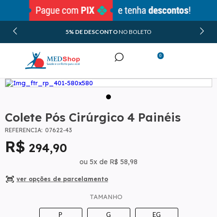
5% DE DESCONTO
NO BOLETO
0
Beleza e estética
Minha Conta
Meus Pedidos
Colete Pós Cirúrgico 4 Painéis
REFERÊNCIA:
07622-43
294
,90
ou
5
x
de
R$ 58,98
TAMANHO
P
G
EG