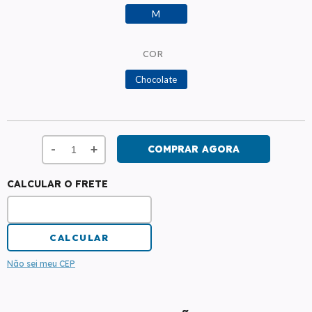
M
COR
Chocolate
-
+
CALCULAR O FRETE
Não sei meu CEP