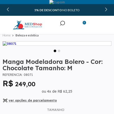
5% DE DESCONTO
NO BOLETO
0
Minha Conta
Beleza e estética
Meus Pedidos
Manga Modeladora Bolero - Cor:
Chocolate Tamanho: M
REFERÊNCIA:
08071
249
,00
ou
4
x
de
R$ 62,25
TAMANHO